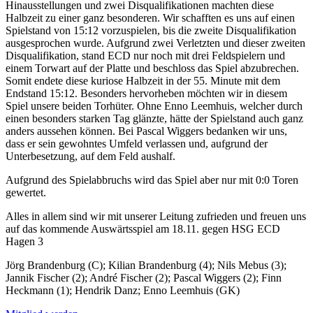
Hinausstellungen und zwei Disqualifikationen machten diese
Halbzeit zu einer ganz besonderen. Wir schafften es uns auf einen
Spielstand von 15:12 vorzuspielen, bis die zweite Disqualifikation
ausgesprochen wurde. Aufgrund zwei Verletzten und dieser zweiten
Disqualifikation, stand ECD nur noch mit drei Feldspielern und
einem Torwart auf der Platte und beschloss das Spiel abzubrechen.
Somit endete diese kuriose Halbzeit in der 55. Minute mit dem
Endstand 15:12. Besonders hervorheben möchten wir in diesem
Spiel unsere beiden Torhüter. Ohne Enno Leemhuis, welcher durch
einen besonders starken Tag glänzte, hätte der Spielstand auch ganz
anders aussehen können. Bei Pascal Wiggers bedanken wir uns,
dass er sein gewohntes Umfeld verlassen und, aufgrund der
Unterbesetzung, auf dem Feld aushalf.
Aufgrund des Spielabbruchs wird das Spiel aber nur mit 0:0 Toren
gewertet.
Alles in allem sind wir mit unserer Leitung zufrieden und freuen uns
auf das kommende Auswärtsspiel am 18.11. gegen HSG ECD
Hagen 3
Jörg Brandenburg (C); Kilian Brandenburg (4); Nils Mebus (3);
Jannik Fischer (2); André Fischer (2); Pascal Wiggers (2); Finn
Heckmann (1); Hendrik Danz; Enno Leemhuis (GK)